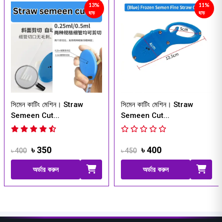
13%
11%
ছাড়
ছাড়
াটিং মেশিন। Straw
সিমেন কাটিং মেশিন। Straw
AI Gun
n Cut...
Semeen Cut...
Insemin
৳ 350
৳ 400
৳ 450
৳ 1600
অর্ডার করুন
অর্ডার করুন