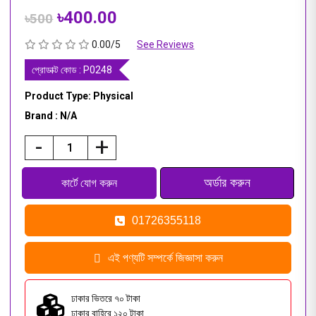
৳400.00
৳500
0.00/5
See Reviews
প্রোডাক্ট কোড :
P0248
Product Type: Physical
Brand : N/A
-
+
01726355118
এই পণ্যটি সম্পর্কে জিজ্ঞাসা করুন
ঢাকার ভিতরে ৭০ টাকা
ঢাকার বাহিরে ১২০ টাকা