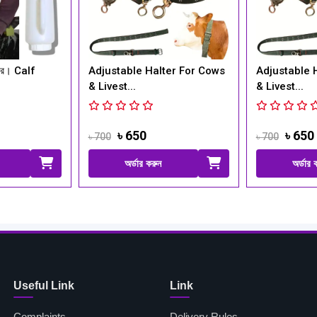
djustable Halter For Cows
Adjustable Halter For Cows
 Livest...
& Livest...
৳ 650
৳ 650
 700
৳ 700
অর্ডার করুন
অর্ডার করুন
Useful Link
Link
Complaints
Delivery Rules