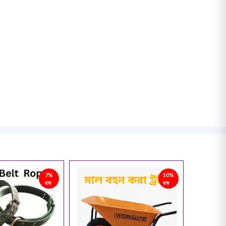
10%
33%
ছাড়
ছাড়