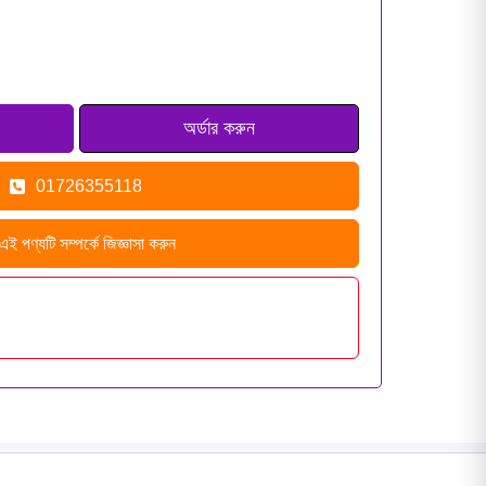
01726355118
এই পণ্যটি সম্পর্কে জিজ্ঞাসা করুন