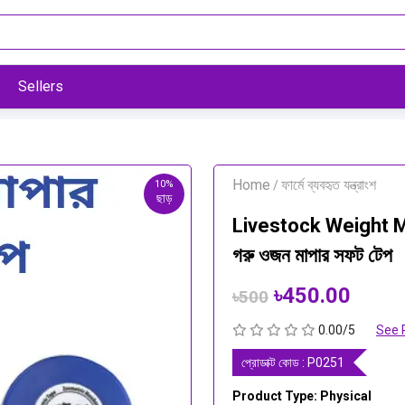
Sellers
Home
ফার্মে ব্যবহৃত যন্ত্রাংশ
10%
/
ছাড়
Livestock Weight M
গরু ওজন মাপার সফট টেপ
৳450.00
৳500
0.00/5
See 
প্রোডাক্ট কোড :
P0251
Product Type: Physical