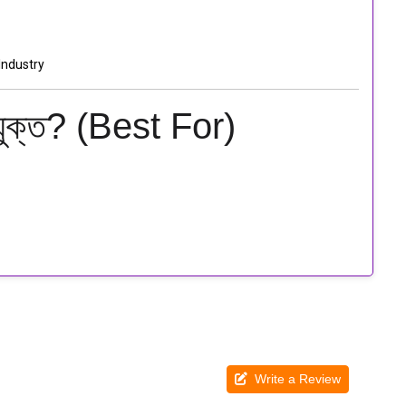
Industry
পযুক্ত? (Best For)
Write a Review