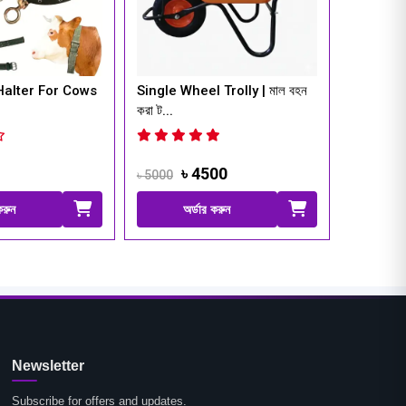
›
Single Wheel Trolly | মাল বহন
China PVC Safety
করা ট...
Gumboots | গরুর খা...
৳ 4500
৳ 600
৳ 5000
৳ 900
অর্ডার করুন
অর্ডার করুন
Newsletter
Subscribe for offers and updates.