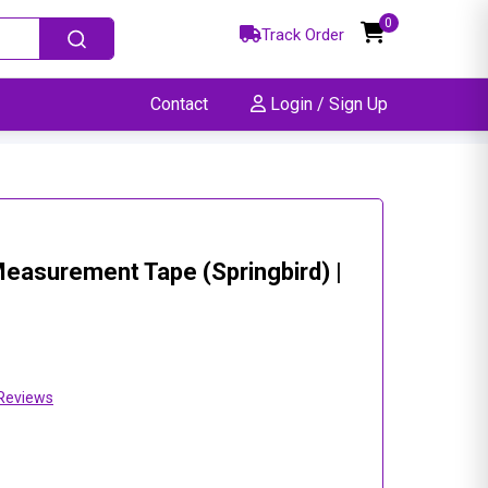
0
Track Order
Contact
Login / Sign Up
easurement Tape (Springbird) |
Reviews