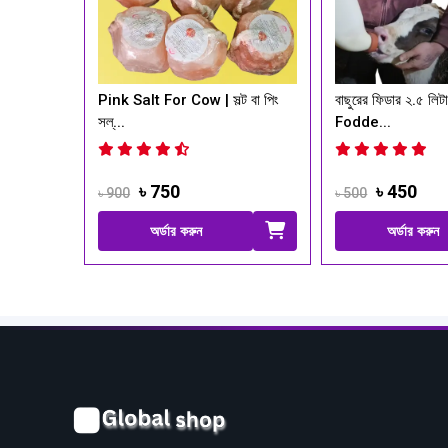
‹
alt For Cow | সল্ট বা পিং
বাছুরের ফিডার ২.৫ লিটার। Calf
A
Fodde...
&
৳ 750
৳ 450
৳ 500
৳
অর্ডার করুন
অর্ডার করুন