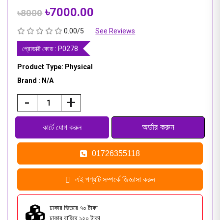
৳7000.00
৳8000
0.00/5
See Reviews
প্রোডাক্ট কোড :
P0278
Product Type: Physical
Brand : N/A
-
+
01726355118
এই পণ্যটি সম্পর্কে জিজ্ঞাসা করুন
ঢাকার ভিতরে ৭০ টাকা
ঢাকার বাহিরে ১২০ টাকা