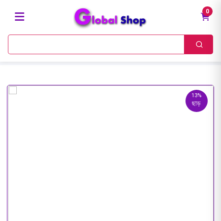
0
13%
ছাড়